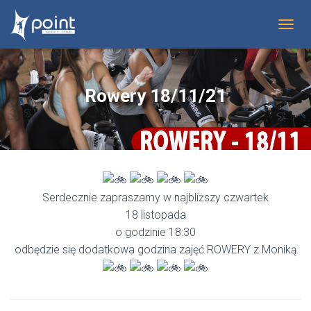
P
R
Z
E
Ł
Rowery 18/11/21
Ą
C
Z
N
A
W
I
G
Serdecznie zapraszamy w najbliższy czwartek
A
18 listopada
C
o godzinie 18:30
J
Ę
odbędzie się dodatkowa godzina zajęć ROWERY z Moniką