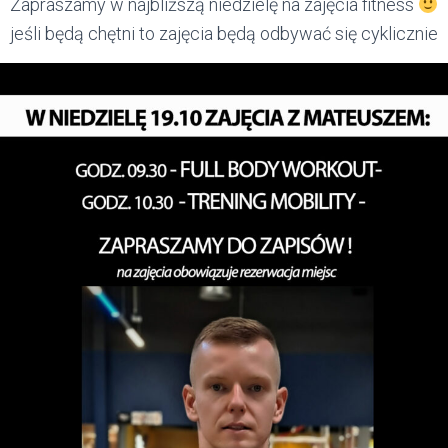
Zapraszamy w najbliższą niedzielę na zajęcia fitness
jeśli będą chętni to zajęcia będą odbywać się cyklicznie